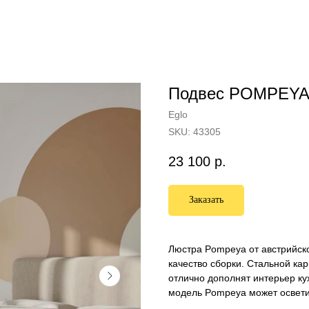
Подвес POMPEY
Eglo
SKU:
43305
23 100
р.
Заказать
Люстра Pompeya от австрийско
качество сборки. Стальной ка
отлично дополнят интерьер ку
модель Pompeya может освети