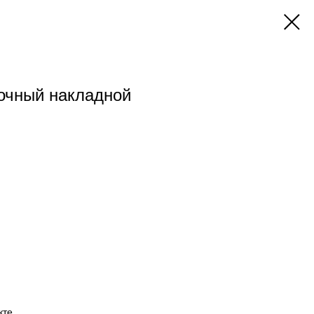
очный накладной
кте