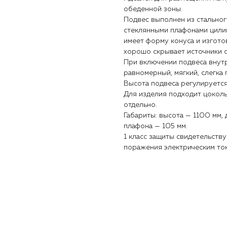
обеденной зоны.
Подвес выполнен из стально
стеклянными плафонами цили
имеет форму конуса и изгото
хорошо скрывает источники 
При включении подвеса внутр
равномерный, мягкий, слегка 
Высота подвеса регулируется
Для изделия подходит цокол
отдельно.
Габариты: высота — 1100 мм, 
плафона — 105 мм.
1 класс защиты свидетельств
поражения электрическим то