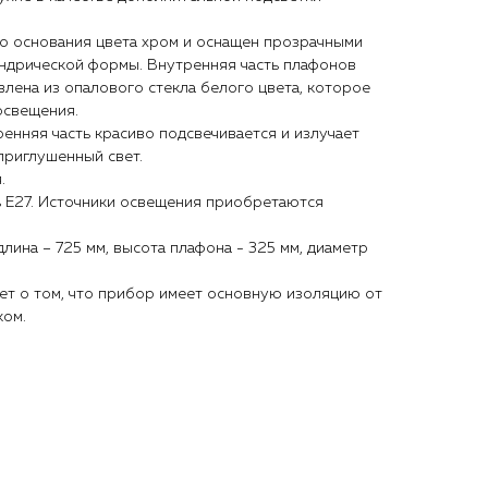
го основания цвета хром и оснащен прозрачными
ндрической формы. Внутренняя часть плафонов
влена из опалового стекла белого цвета, которое
освещения.
енняя часть красиво подсвечивается и излучает
приглушенный свет.
.
ь Е27. Источники освещения приобретаются
длина – 725 мм, высота плафона - 325 мм, диаметр
ует о том, что прибор имеет основную изоляцию от
ком.