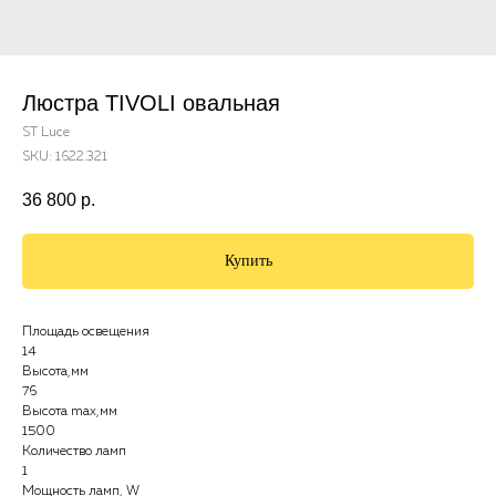
Люстра TIVOLI овальная
ST Luce
SKU:
1622.321
36 800
р.
Купить
Площадь освещения
14
Высота,мм
76
Высота max,мм
1500
Количество ламп
1
Мощность ламп, W