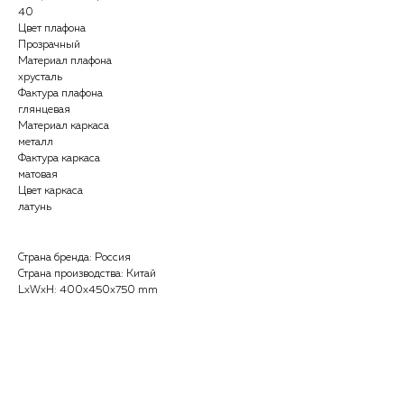
40
Цвет плафона
Прозрачный
Материал плафона
хрусталь
Фактура плафона
глянцевая
Материал каркаса
металл
Фактура каркаса
матовая
Цвет каркаса
латунь
Страна бренда: Россия
Страна производства: Китай
LxWxH: 400x450x750 mm